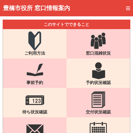
トップページ
豊橋市役所 窓口情報案内
ご利用方法
このサイトでできること
事前予約
予約状況確認
ご利用方法
窓口混雑状況
窓口混雑状況
待ち状況確認
交付状況確認
事前予約
予約状況確認
メール通知登録
混雑予想カレンダー
待ち状況確認
交付状況確認