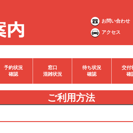
お問い合わせ
アクセス
予約状況
窓口
待ち状況
交付
確認
混雑状況
確認
確
ご利用方法