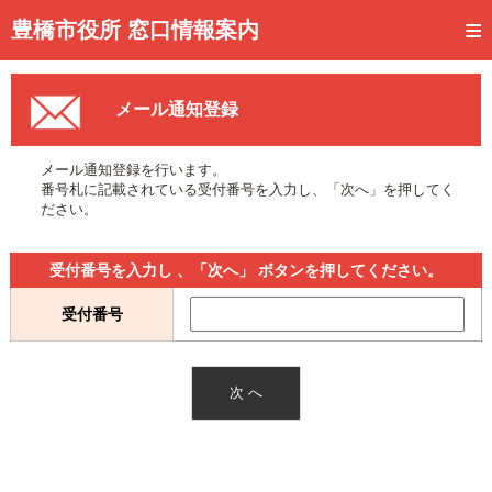
トップページ
豊橋市役所 窓口情報案内
ご利用方法
メール通知登録
事前予約
予約状況確認
メール通知登録を行います。
番号札に記載されている受付番号を入力し、「次へ」を押してく
窓口混雑状況
ださい。
待ち状況確認
受付番号を入力し 、「次へ」 ボタンを押してください。
交付状況確認
受付番号
メール通知登録
混雑予想カレンダー