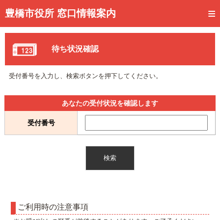
トップページ
豊橋市役所 窓口情報案内
ご利用方法
待ち状況確認
事前予約
予約状況確認
受付番号を入力し、検索ボタンを押下してください。
窓口混雑状況
あなたの受付状況を確認します
待ち状況確認
受付番号
交付状況確認
メール通知登録
混雑予想カレンダー
ご利用時の注意事項