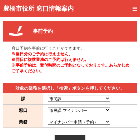
トップページ
豊橋市役所 窓口情報案内
ご利用方法
事前予約
事前予約
予約状況確認
窓口予約を事前に行うことができます。
※当日分のご予約は行えません。
窓口混雑状況
※同日に複数業務のご予約は行えません。
※事前予約は、受付時間のご予約となっております。あらかじめ
ご了承ください。
待ち状況確認
交付状況確認
対象の業務を選択し「検索」ボタンを押してください。
メール通知登録
課
窓口
混雑予想カレンダー
業務