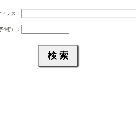
アドレス：
字4桁）：