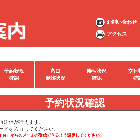
お問い合わせ
アクセス
予約状況
窓口
待ち状況
交付
確認
混雑状況
確認
確
予約状況確認
再送信が行えます。
ードを入力してください。
i.website」からのメールが受信できるよう設定してください。