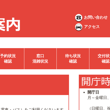
お問い合わせ
アクセス
予約状況
窓口
待ち状況
交付状
確認
混雑状況
確認
確認
開庁日
月～金曜日
（日曜日、
（電車・バス）をご利用くださいます