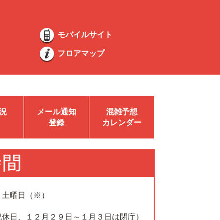
モバイルサイト
フロアマップ
況
メール通知
混雑予想
登録
カレンダー
、土曜日（※）
祝休日、１２月２９日～１月３日は閉庁）