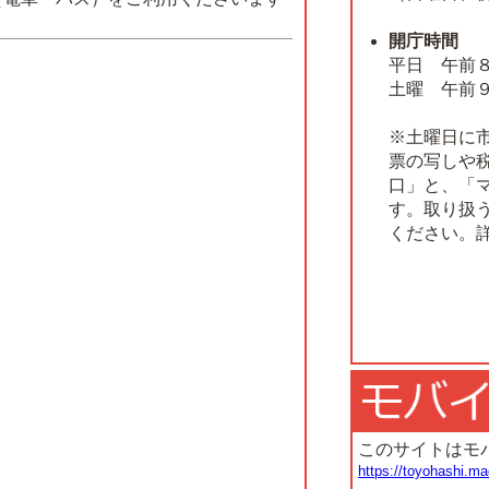
開庁時間
平日 午前
土曜 午前
※土曜日に
票の写しや
口」と、「
す。取り扱
ください。
このサイトはモ
https://toyohashi.ma