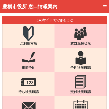
トップページ
豊橋市役所 窓口情報案内
ご利用方法
このサイトでできること
事前予約
予約状況確認
ご利用方法
窓口混雑状況
窓口混雑状況
待ち状況確認
交付状況確認
事前予約
予約状況確認
メール通知登録
混雑予想カレンダー
待ち状況確認
交付状況確認