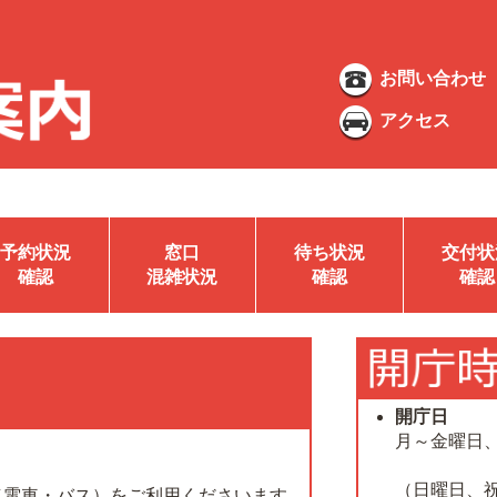
お問い合わせ
アクセス
予約状況
窓口
待ち状況
交付状
確認
混雑状況
確認
確認
開庁日
月～金曜日
（日曜日、
（電車・バス）をご利用くださいます