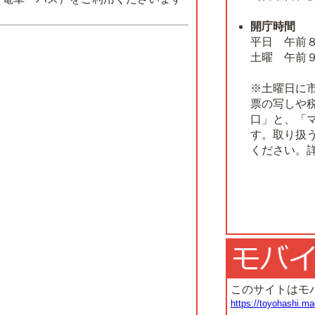
開庁時間
平日 午前
土曜 午前
※土曜日に
票の写しや
口」と、「
す。取り扱
ください。
このサイトはモ
https://toyohashi.ma