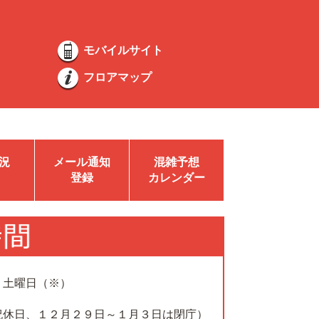
モバイルサイト
フロアマップ
況
メール通知
混雑予想
登録
カレンダー
、土曜日（※）
祝休日、１２月２９日～１月３日は閉庁）