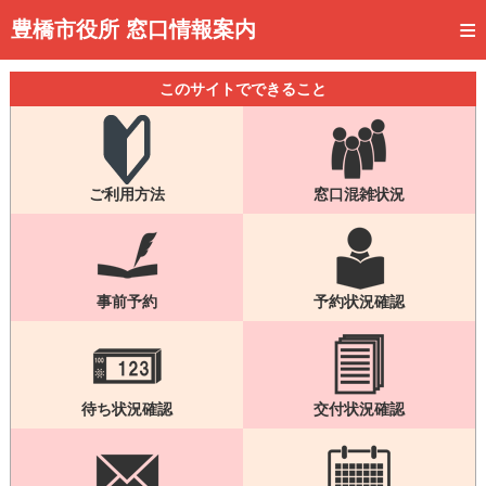
トップページ
豊橋市役所 窓口情報案内
ご利用方法
このサイトでできること
事前予約
予約状況確認
ご利用方法
窓口混雑状況
窓口混雑状況
待ち状況確認
交付状況確認
事前予約
予約状況確認
メール通知登録
混雑予想カレンダー
待ち状況確認
交付状況確認