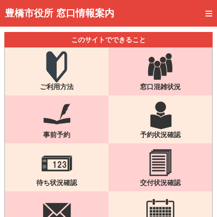
トップページ
豊橋市役所 窓口情報案内
ご利用方法
このサイトでできること
事前予約
予約状況確認
ご利用方法
窓口混雑状況
窓口混雑状況
待ち状況確認
交付状況確認
事前予約
予約状況確認
メール通知登録
混雑予想カレンダー
待ち状況確認
交付状況確認