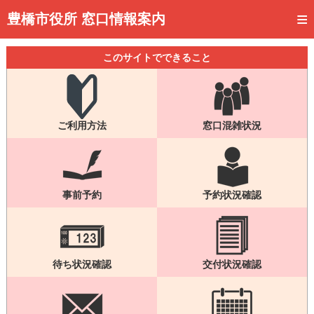
トップページ
豊橋市役所 窓口情報案内
ご利用方法
このサイトでできること
事前予約
予約状況確認
ご利用方法
窓口混雑状況
窓口混雑状況
待ち状況確認
交付状況確認
事前予約
予約状況確認
メール通知登録
混雑予想カレンダー
待ち状況確認
交付状況確認