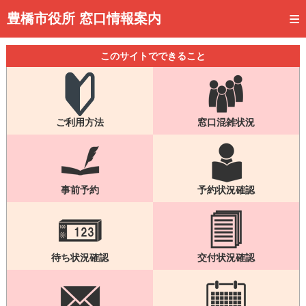
トップページ
豊橋市役所 窓口情報案内
ご利用方法
このサイトでできること
事前予約
予約状況確認
ご利用方法
窓口混雑状況
窓口混雑状況
待ち状況確認
交付状況確認
事前予約
予約状況確認
メール通知登録
混雑予想カレンダー
待ち状況確認
交付状況確認