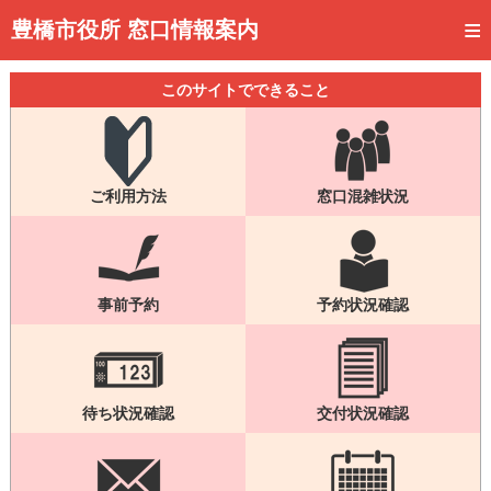
トップページ
豊橋市役所 窓口情報案内
ご利用方法
このサイトでできること
事前予約
予約状況確認
ご利用方法
窓口混雑状況
窓口混雑状況
待ち状況確認
交付状況確認
事前予約
予約状況確認
メール通知登録
混雑予想カレンダー
待ち状況確認
交付状況確認