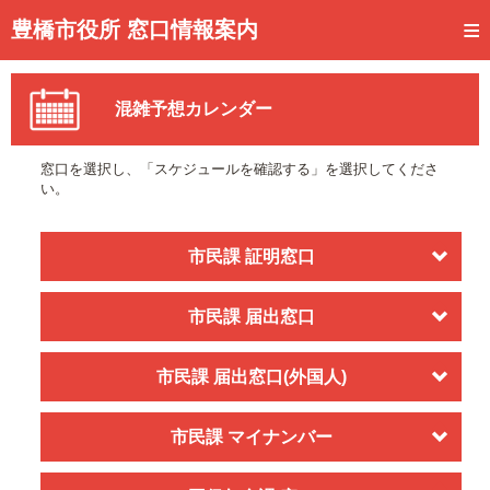
トップページ
豊橋市役所 窓口情報案内
ご利用方法
混雑予想カレンダー
事前予約
予約状況確認
窓口を選択し、「スケジュールを確認する」を選択してくださ
い。
窓口混雑状況
待ち状況確認
市民課 証明窓口
交付状況確認
市民課 届出窓口
メール通知登録
市民課 届出窓口(外国人)
混雑予想カレンダー
市民課 マイナンバー