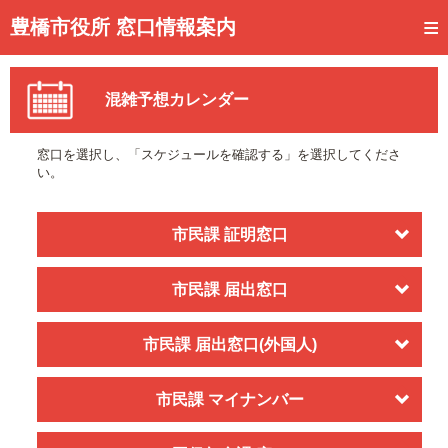
トップページ
豊橋市役所 窓口情報案内
ご利用方法
混雑予想カレンダー
事前予約
予約状況確認
窓口を選択し、「スケジュールを確認する」を選択してくださ
い。
窓口混雑状況
待ち状況確認
市民課 証明窓口
交付状況確認
市民課 届出窓口
メール通知登録
市民課 届出窓口(外国人)
混雑予想カレンダー
市民課 マイナンバー