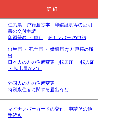
詳 細
住民票、戸籍謄抄本、印鑑証明等の証明
書の交付申請
印鑑登録 ・ 廃止
、
仮ナンバー の申請
出生届 ・ 死亡届 ・ 婚姻届 など戸籍の届
出
日本人の方の住所変更（転居届 ・ 転入届
・ 転出届など）
外国人の方の住所変更
特別永住者に関する届出など
マイナンバーカードの交付、申請その他
手続き