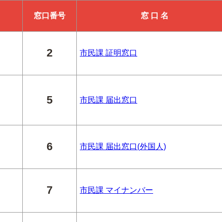
窓口番号
窓 口 名
2
市民課 証明窓口
5
市民課 届出窓口
6
市民課 届出窓口(外国人)
7
市民課 マイナンバー