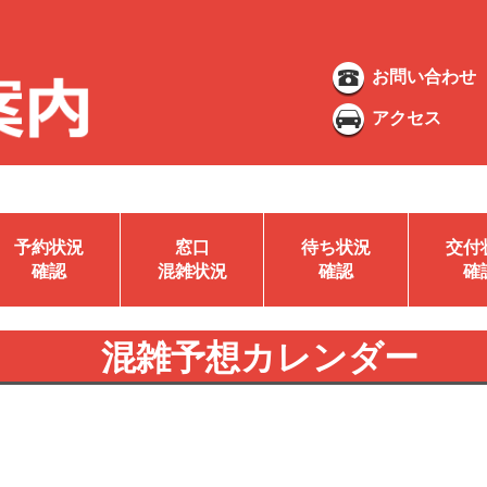
お問い合わせ
アクセス
予約状況
窓口
待ち状況
交付
確認
混雑状況
確認
確
混雑予想カレンダー