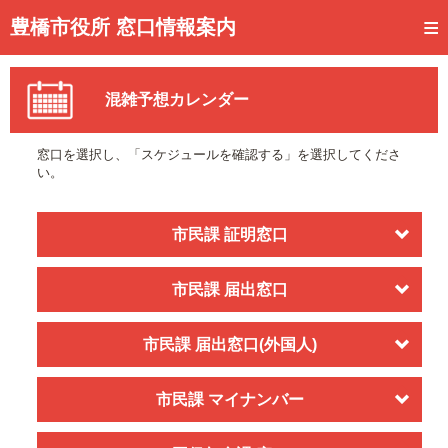
トップページ
豊橋市役所 窓口情報案内
ご利用方法
混雑予想カレンダー
事前予約
予約状況確認
窓口を選択し、「スケジュールを確認する」を選択してくださ
い。
窓口混雑状況
待ち状況確認
市民課 証明窓口
交付状況確認
市民課 届出窓口
メール通知登録
市民課 届出窓口(外国人)
混雑予想カレンダー
市民課 マイナンバー