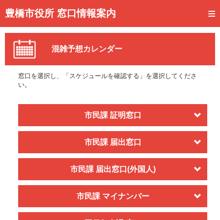
トップページ
豊橋市役所 窓口情報案内
ご利用方法
混雑予想カレンダー
事前予約
予約状況確認
窓口を選択し、「スケジュールを確認する」を選択してくださ
い。
窓口混雑状況
待ち状況確認
市民課 証明窓口
交付状況確認
市民課 届出窓口
メール通知登録
市民課 届出窓口(外国人)
混雑予想カレンダー
市民課 マイナンバー