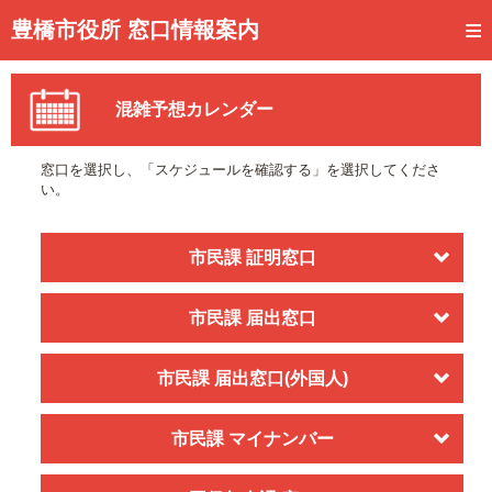
トップページ
豊橋市役所 窓口情報案内
ご利用方法
混雑予想カレンダー
事前予約
予約状況確認
窓口を選択し、「スケジュールを確認する」を選択してくださ
い。
窓口混雑状況
待ち状況確認
市民課 証明窓口
交付状況確認
市民課 届出窓口
メール通知登録
市民課 届出窓口(外国人)
混雑予想カレンダー
市民課 マイナンバー