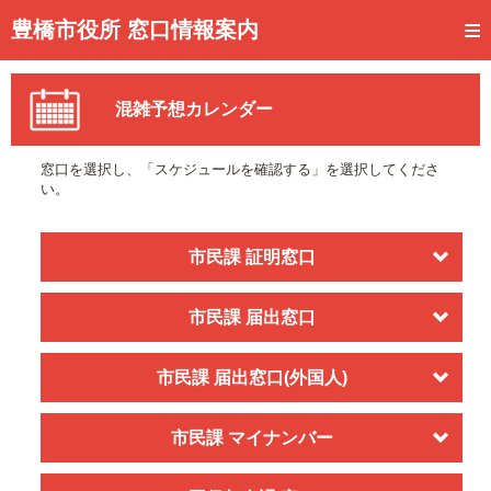
トップページ
豊橋市役所 窓口情報案内
ご利用方法
混雑予想カレンダー
事前予約
予約状況確認
窓口を選択し、「スケジュールを確認する」を選択してくださ
い。
窓口混雑状況
待ち状況確認
市民課 証明窓口
交付状況確認
市民課 届出窓口
メール通知登録
市民課 届出窓口(外国人)
混雑予想カレンダー
市民課 マイナンバー