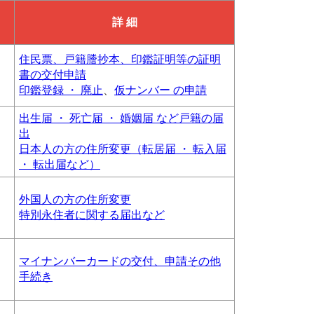
詳 細
住民票、戸籍謄抄本、印鑑証明等の証明
書の交付申請
印鑑登録 ・ 廃止
、
仮ナンバー の申請
出生届 ・ 死亡届 ・ 婚姻届 など戸籍の届
出
日本人の方の住所変更（転居届 ・ 転入届
・ 転出届など）
外国人の方の住所変更
特別永住者に関する届出など
マイナンバーカードの交付、申請その他
手続き