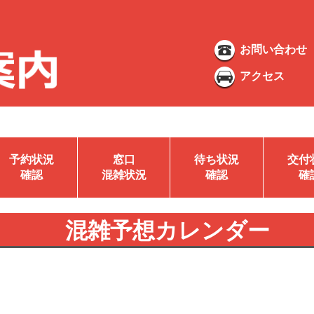
お問い合わせ
アクセス
予約状況
窓口
待ち状況
交付
確認
混雑状況
確認
確
混雑予想カレンダー