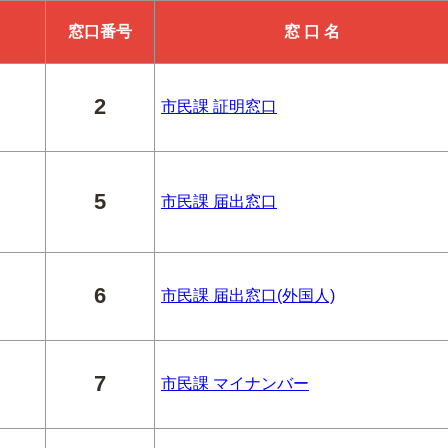
窓口番号
窓 口 名
2
市民課 証明窓口
5
市民課 届出窓口
6
市民課 届出窓口(外国人)
7
市民課 マイナンバー