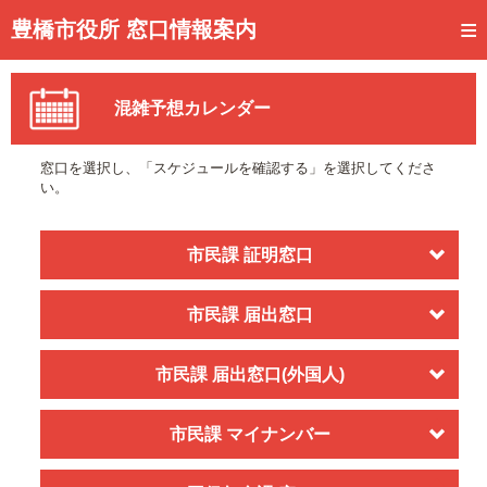
トップページ
豊橋市役所 窓口情報案内
ご利用方法
混雑予想カレンダー
事前予約
予約状況確認
窓口を選択し、「スケジュールを確認する」を選択してくださ
い。
窓口混雑状況
待ち状況確認
市民課 証明窓口
交付状況確認
市民課 届出窓口
メール通知登録
市民課 届出窓口(外国人)
混雑予想カレンダー
市民課 マイナンバー