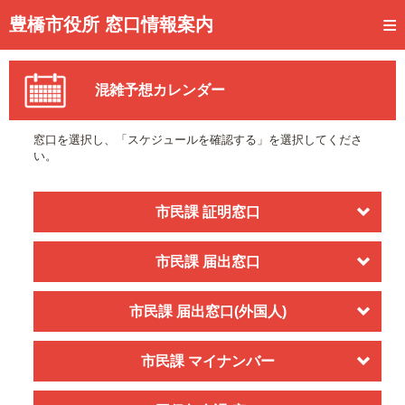
トップページ
豊橋市役所 窓口情報案内
ご利用方法
混雑予想カレンダー
事前予約
予約状況確認
窓口を選択し、「スケジュールを確認する」を選択してくださ
い。
窓口混雑状況
待ち状況確認
市民課 証明窓口
交付状況確認
市民課 届出窓口
メール通知登録
市民課 届出窓口(外国人)
混雑予想カレンダー
市民課 マイナンバー