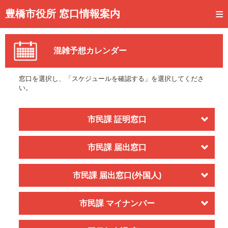
トップページ
豊橋市役所 窓口情報案内
ご利用方法
混雑予想カレンダー
事前予約
予約状況確認
窓口を選択し、「スケジュールを確認する」を選択してくださ
い。
窓口混雑状況
待ち状況確認
市民課 証明窓口
交付状況確認
市民課 届出窓口
メール通知登録
市民課 届出窓口(外国人)
混雑予想カレンダー
市民課 マイナンバー