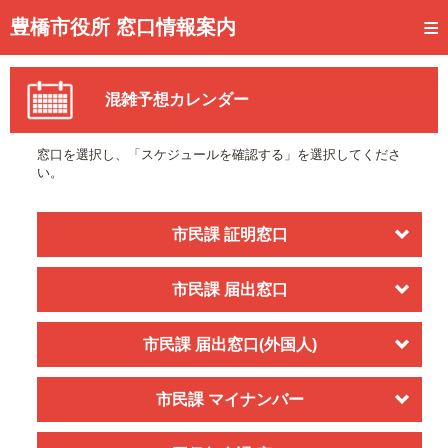
トップページ
豊橋市役所 窓口情報案内
ご利用方法
混雑予想カレンダー
事前予約
予約状況確認
窓口を選択し、「スケジュールを確認する」を選択してくださ
い。
窓口混雑状況
待ち状況確認
市民課 証明窓口
交付状況確認
市民課 届出窓口
メール通知登録
市民課 届出窓口(外国人)
混雑予想カレンダー
市民課 マイナンバー