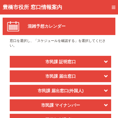
トップページ
豊橋市役所 窓口情報案内
ご利用方法
混雑予想カレンダー
事前予約
予約状況確認
窓口を選択し、「スケジュールを確認する」を選択してくださ
い。
窓口混雑状況
待ち状況確認
市民課 証明窓口
交付状況確認
市民課 届出窓口
メール通知登録
市民課 届出窓口(外国人)
混雑予想カレンダー
市民課 マイナンバー