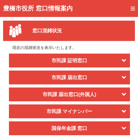
トップページ
豊橋市役所 窓口情報案内
ご利用方法
窓口混雑状況
事前予約
予約状況確認
現在の混雑状況を表示いたします。
窓口混雑状況
市民課 証明窓口
待ち状況確認
市民課 届出窓口
交付状況確認
市民課 届出窓口(外国人)
メール通知登録
混雑予想カレンダー
市民課 マイナンバー
国保年金課 窓口