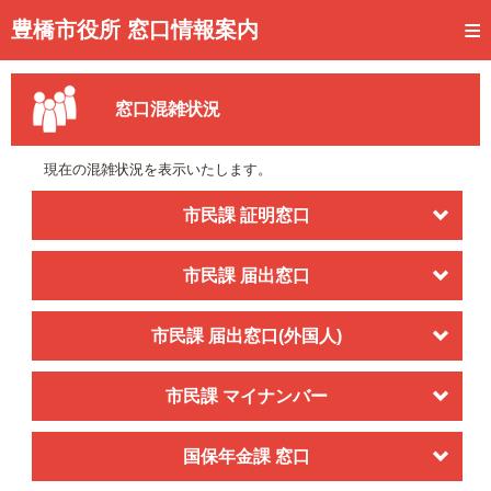
トップページ
豊橋市役所 窓口情報案内
ご利用方法
窓口混雑状況
事前予約
予約状況確認
現在の混雑状況を表示いたします。
窓口混雑状況
市民課 証明窓口
待ち状況確認
市民課 届出窓口
交付状況確認
市民課 届出窓口(外国人)
メール通知登録
混雑予想カレンダー
市民課 マイナンバー
国保年金課 窓口