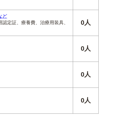
など
0人
用認定証、療養費、治療用装具、
0人
0人
0人