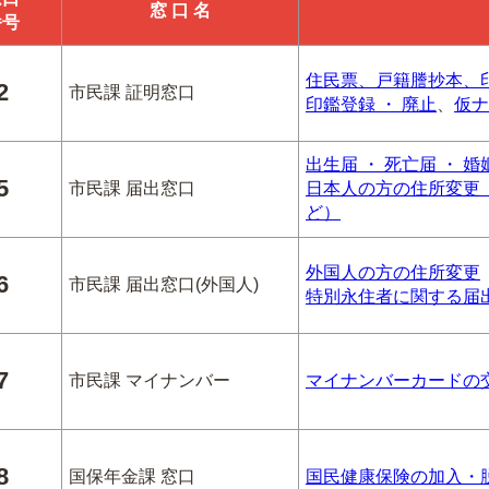
窓 口 名
番号
住民票、戸籍謄抄本、
2
市民課 証明窓口
印鑑登録 ・ 廃止
、
仮ナ
出生届 ・ 死亡届 ・ 
5
市民課 届出窓口
日本人の方の住所変更（
ど）
外国人の方の住所変更
6
市民課 届出窓口(外国人)
特別永住者に関する届
7
市民課 マイナンバー
マイナンバーカードの
8
国保年金課 窓口
国民健康保険の加入・