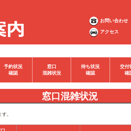
お問い合わせ
アクセス
予約状況
窓口
待ち状況
交付
確認
混雑状況
確認
確
窓口混雑状況
ます。
窓口