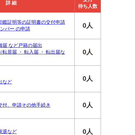
詳 細
待ち人数
印鑑証明等の証明書の交付申請
0人
ンバー の申請
婚姻届 など戸籍の届出
0人
転居届 ・ 転入届 ・ 転出届な
0人
出など
0人
交付、申請その他手続き
0人
脱退など