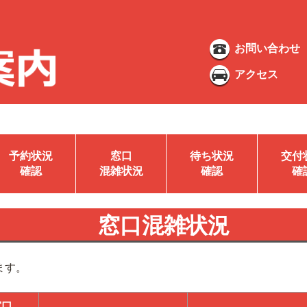
お問い合わせ
アクセス
予約状況
窓口
待ち状況
交付
確認
混雑状況
確認
確
窓口混雑状況
ます。
窓口