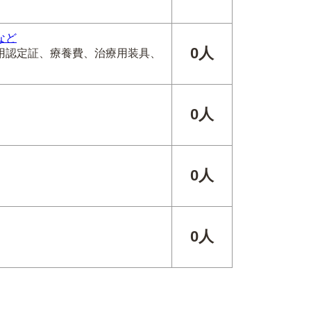
など
0人
用認定証、療養費、治療用装具、
0人
0人
0人