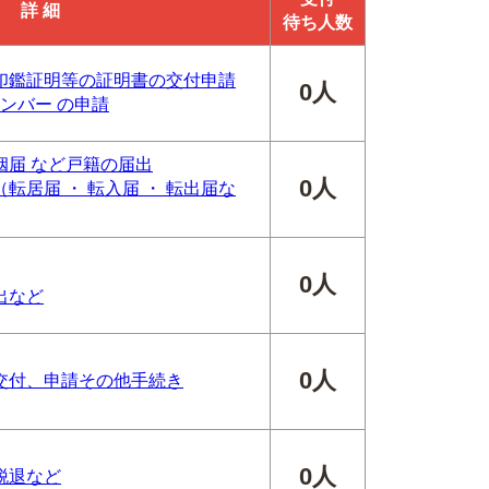
詳 細
待ち人数
印鑑証明等の証明書の交付申請
0人
ンバー の申請
婚姻届 など戸籍の届出
0人
転居届 ・ 転入届 ・ 転出届な
0人
出など
0人
交付、申請その他手続き
0人
脱退など