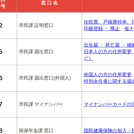
窓 口 名
番号
住民票、戸籍謄抄本、
2
市民課 証明窓口
印鑑登録 ・ 廃止
、
仮ナ
出生届 ・ 死亡届 ・ 
5
市民課 届出窓口
日本人の方の住所変更（
ど）
外国人の方の住所変更
6
市民課 届出窓口(外国人)
特別永住者に関する届
7
市民課 マイナンバー
マイナンバーカードの
8
国保年金課 窓口
国民健康保険の加入・