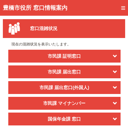
トップページ
豊橋市役所 窓口情報案内
ご利用方法
窓口混雑状況
事前予約
予約状況確認
現在の混雑状況を表示いたします。
窓口混雑状況
市民課 証明窓口
待ち状況確認
市民課 届出窓口
交付状況確認
市民課 届出窓口(外国人)
メール通知登録
混雑予想カレンダー
市民課 マイナンバー
国保年金課 窓口