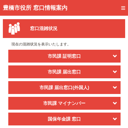
トップページ
豊橋市役所 窓口情報案内
ご利用方法
窓口混雑状況
事前予約
予約状況確認
現在の混雑状況を表示いたします。
窓口混雑状況
市民課 証明窓口
待ち状況確認
市民課 届出窓口
交付状況確認
市民課 届出窓口(外国人)
メール通知登録
混雑予想カレンダー
市民課 マイナンバー
国保年金課 窓口