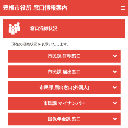
トップページ
豊橋市役所 窓口情報案内
ご利用方法
窓口混雑状況
事前予約
予約状況確認
現在の混雑状況を表示いたします。
窓口混雑状況
市民課 証明窓口
待ち状況確認
市民課 届出窓口
交付状況確認
市民課 届出窓口(外国人)
メール通知登録
混雑予想カレンダー
市民課 マイナンバー
国保年金課 窓口