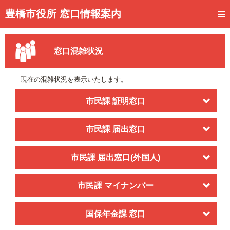
トップページ
豊橋市役所 窓口情報案内
ご利用方法
窓口混雑状況
事前予約
予約状況確認
現在の混雑状況を表示いたします。
窓口混雑状況
市民課 証明窓口
待ち状況確認
市民課 届出窓口
交付状況確認
市民課 届出窓口(外国人)
メール通知登録
混雑予想カレンダー
市民課 マイナンバー
国保年金課 窓口