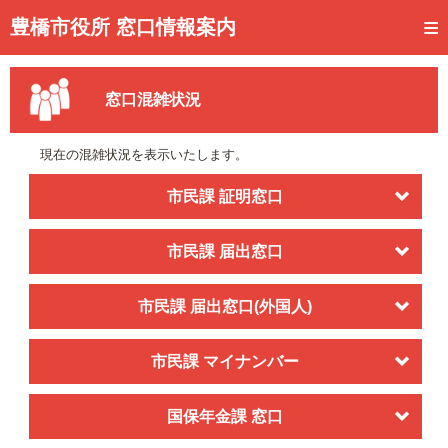
トップページ
豊橋市役所 窓口情報案内
ご利用方法
窓口混雑状況
事前予約
予約状況確認
現在の混雑状況を表示いたします。
窓口混雑状況
市民課 証明窓口
待ち状況確認
市民課 届出窓口
交付状況確認
市民課 届出窓口(外国人)
メール通知登録
混雑予想カレンダー
市民課 マイナンバー
国保年金課 窓口