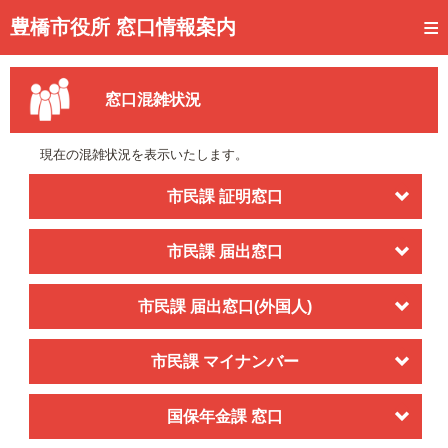
トップページ
豊橋市役所 窓口情報案内
ご利用方法
窓口混雑状況
事前予約
予約状況確認
現在の混雑状況を表示いたします。
窓口混雑状況
市民課 証明窓口
待ち状況確認
市民課 届出窓口
交付状況確認
市民課 届出窓口(外国人)
メール通知登録
混雑予想カレンダー
市民課 マイナンバー
国保年金課 窓口