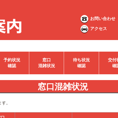
お問い合わせ
アクセス
予約状況
窓口
待ち状況
交付
確認
混雑状況
確認
確
窓口混雑状況
ます。
窓口