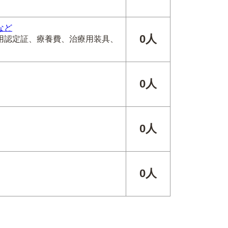
など
0人
用認定証、療養費、治療用装具、
0人
0人
0人