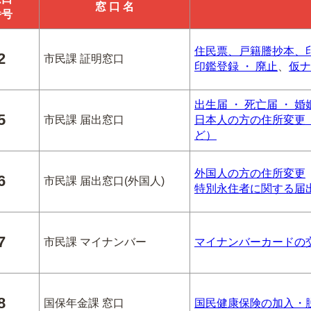
窓 口 名
番号
住民票、戸籍謄抄本、
2
市民課 証明窓口
印鑑登録 ・ 廃止
、
仮ナ
出生届 ・ 死亡届 ・ 
5
市民課 届出窓口
日本人の方の住所変更（
ど）
外国人の方の住所変更
6
市民課 届出窓口(外国人)
特別永住者に関する届
7
市民課 マイナンバー
マイナンバーカードの
8
国保年金課 窓口
国民健康保険の加入・