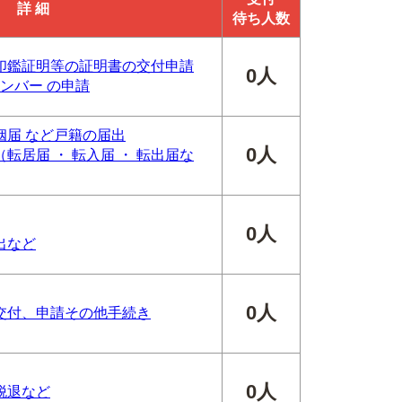
詳 細
待ち人数
印鑑証明等の証明書の交付申請
0人
ンバー の申請
婚姻届 など戸籍の届出
0人
転居届 ・ 転入届 ・ 転出届な
0人
出など
0人
交付、申請その他手続き
0人
脱退など