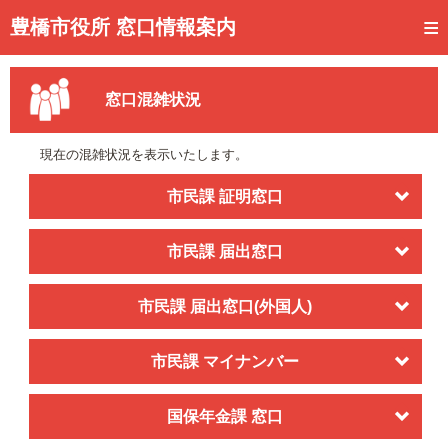
トップページ
豊橋市役所 窓口情報案内
ご利用方法
窓口混雑状況
事前予約
予約状況確認
現在の混雑状況を表示いたします。
窓口混雑状況
市民課 証明窓口
待ち状況確認
市民課 届出窓口
交付状況確認
市民課 届出窓口(外国人)
メール通知登録
混雑予想カレンダー
市民課 マイナンバー
国保年金課 窓口