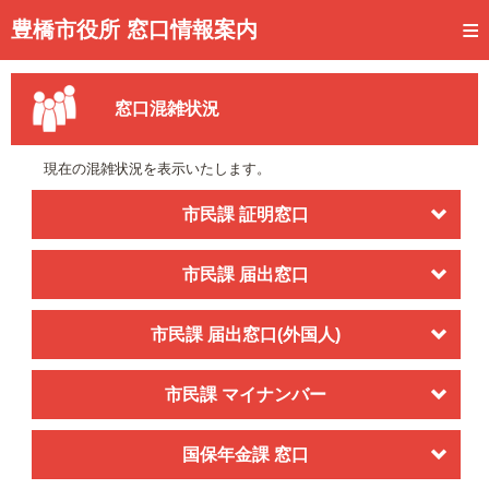
トップページ
豊橋市役所 窓口情報案内
ご利用方法
窓口混雑状況
事前予約
予約状況確認
現在の混雑状況を表示いたします。
窓口混雑状況
市民課 証明窓口
待ち状況確認
市民課 届出窓口
交付状況確認
市民課 届出窓口(外国人)
メール通知登録
混雑予想カレンダー
市民課 マイナンバー
国保年金課 窓口