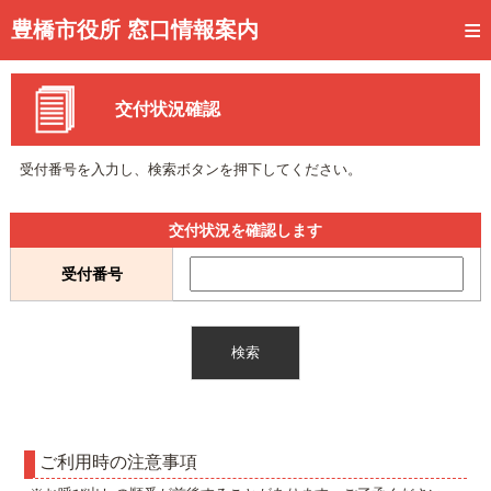
トップページ
豊橋市役所 窓口情報案内
ご利用方法
交付状況確認
事前予約
予約状況確認
受付番号を入力し、検索ボタンを押下してください。
窓口混雑状況
交付状況を確認します
待ち状況確認
受付番号
交付状況確認
メール通知登録
混雑予想カレンダー
ご利用時の注意事項