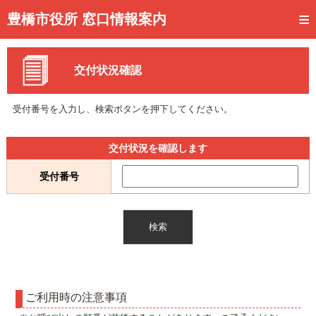
トップページ
豊橋市役所 窓口情報案内
ご利用方法
交付状況確認
事前予約
予約状況確認
受付番号を入力し、検索ボタンを押下してください。
窓口混雑状況
交付状況を確認します
待ち状況確認
受付番号
交付状況確認
メール通知登録
混雑予想カレンダー
ご利用時の注意事項