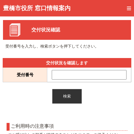
トップページ
豊橋市役所 窓口情報案内
ご利用方法
交付状況確認
事前予約
予約状況確認
受付番号を入力し、検索ボタンを押下してください。
窓口混雑状況
交付状況を確認します
待ち状況確認
受付番号
交付状況確認
メール通知登録
混雑予想カレンダー
ご利用時の注意事項