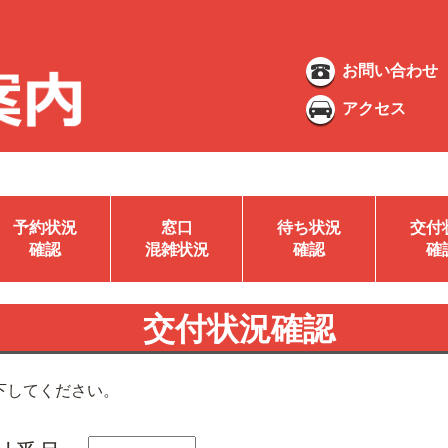
お問い合わせ
アクセス
予約状況
窓口
待ち状況
交付
確認
混雑状況
確認
確
交付状況確認
下してください。