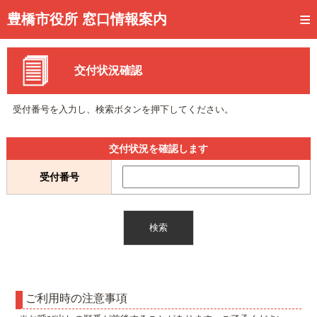
トップページ
豊橋市役所 窓口情報案内
ご利用方法
交付状況確認
事前予約
予約状況確認
受付番号を入力し、検索ボタンを押下してください。
窓口混雑状況
交付状況を確認します
待ち状況確認
受付番号
交付状況確認
メール通知登録
混雑予想カレンダー
ご利用時の注意事項