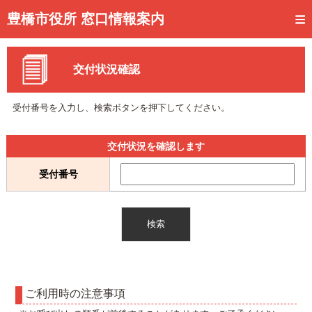
トップページ
豊橋市役所 窓口情報案内
ご利用方法
交付状況確認
事前予約
予約状況確認
受付番号を入力し、検索ボタンを押下してください。
窓口混雑状況
交付状況を確認します
待ち状況確認
受付番号
交付状況確認
メール通知登録
混雑予想カレンダー
ご利用時の注意事項