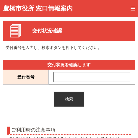
トップページ
豊橋市役所 窓口情報案内
ご利用方法
交付状況確認
事前予約
予約状況確認
受付番号を入力し、検索ボタンを押下してください。
窓口混雑状況
交付状況を確認します
待ち状況確認
受付番号
交付状況確認
メール通知登録
混雑予想カレンダー
ご利用時の注意事項