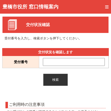
トップページ
豊橋市役所 窓口情報案内
ご利用方法
交付状況確認
事前予約
予約状況確認
受付番号を入力し、検索ボタンを押下してください。
窓口混雑状況
交付状況を確認します
待ち状況確認
受付番号
交付状況確認
メール通知登録
混雑予想カレンダー
ご利用時の注意事項