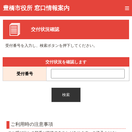
トップページ
豊橋市役所 窓口情報案内
ご利用方法
交付状況確認
事前予約
予約状況確認
受付番号を入力し、検索ボタンを押下してください。
窓口混雑状況
交付状況を確認します
待ち状況確認
受付番号
交付状況確認
メール通知登録
混雑予想カレンダー
ご利用時の注意事項