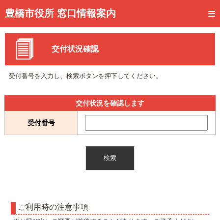
トップページ
豊橋市役所 窓口情報案内
ご利用方法
交付状況確認
事前予約
予約状況確認
受付番号を入力し、検索ボタンを押下してください。
窓口混雑状況
交付状況を確認します
待ち状況確認
受付番号
交付状況確認
メール通知登録
混雑予想カレンダー
ご利用時の注意事項